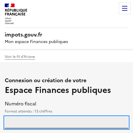
RÉPUBLIQUE
FRANÇAISE
impots.gouv.fr
Mon espace Finances publiques
Voir le fil d’Ariane
Authentification des particu
Connexion ou création de votre
Espace Finances publiques
Se connecter avec votre numéro fisca
identifiants
Le formulaire et l'aide 
Numéro fiscal
Format attendu : 13 chiffres