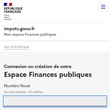
RÉPUBLIQUE
FRANÇAISE
impots.gouv.fr
Mon espace Finances publiques
Voir le fil d’Ariane
Authentification des particu
Connexion ou création de votre
Espace Finances publiques
Se connecter avec votre numéro fisca
identifiants
Le formulaire et l'aide 
Numéro fiscal
Format attendu : 13 chiffres