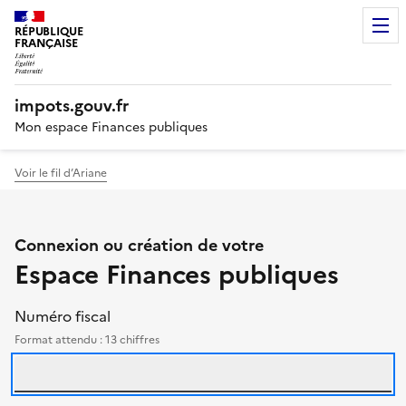
RÉPUBLIQUE
FRANÇAISE
impots.gouv.fr
Mon espace Finances publiques
Voir le fil d’Ariane
Authentification des particu
Connexion ou création de votre
Espace Finances publiques
Se connecter avec votre numéro fisca
identifiants
Le formulaire et l'aide 
Numéro fiscal
Format attendu : 13 chiffres