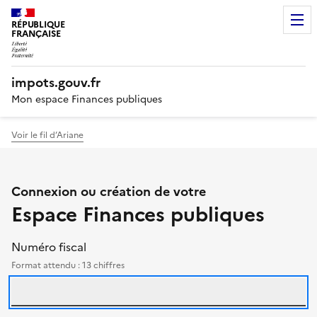
RÉPUBLIQUE
FRANÇAISE
impots.gouv.fr
Mon espace Finances publiques
Voir le fil d’Ariane
Authentification des particu
Connexion ou création de votre
Espace Finances publiques
Se connecter avec votre numéro fisca
identifiants
Le formulaire et l'aide 
Numéro fiscal
Format attendu : 13 chiffres